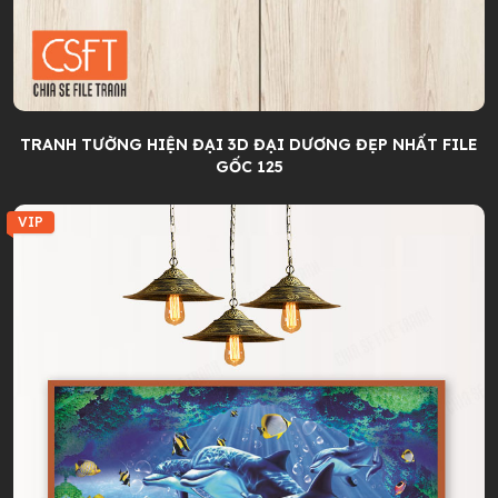
TRANH TƯỜNG HIỆN ĐẠI 3D ĐẠI DƯƠNG ĐẸP NHẤT FILE
GỐC 125
VIP