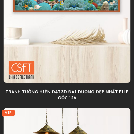
TRANH TƯỜNG HIỆN ĐẠI 3D ĐẠI DƯƠNG ĐẸP NHẤT FILE
GỐC 126
VIP