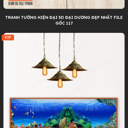
TRANH TƯỜNG HIỆN ĐẠI 3D ĐẠI DƯƠNG ĐẸP NHẤT FILE
GỐC 117
VIP