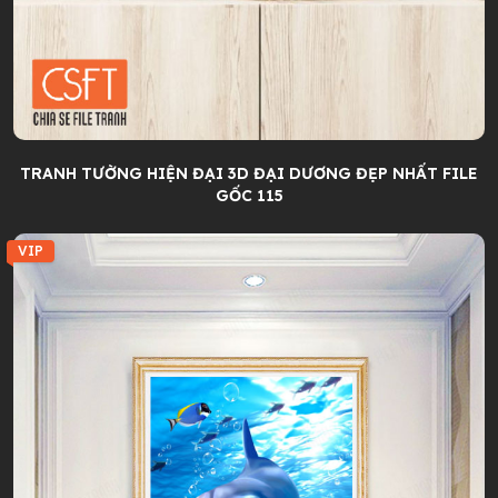
TRANH TƯỜNG HIỆN ĐẠI 3D ĐẠI DƯƠNG ĐẸP NHẤT FILE
GỐC 115
VIP