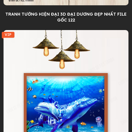
TRANH TƯỜNG HIỆN ĐẠI 3D ĐẠI DƯƠNG ĐẸP NHẤT FILE
GỐC 122
VIP