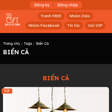
Đăng ký
Đăng nhập
Tranh FREE
Nhóm Zalo
Nhóm Facebook
Tin tức
Gói VIP
Trang chủ
/
Tags
/
Biển Cả
BIỂN CẢ
BIỂN CẢ
VIP