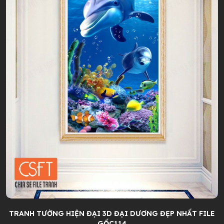
TRANH TƯỜNG HIỆN ĐẠI 3D ĐẠI DƯƠNG ĐẸP NHẤT FILE
GỐC114