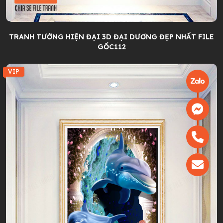
TRANH TƯỜNG HIỆN ĐẠI 3D ĐẠI DƯƠNG ĐẸP NHẤT FILE
GỐC112
VIP