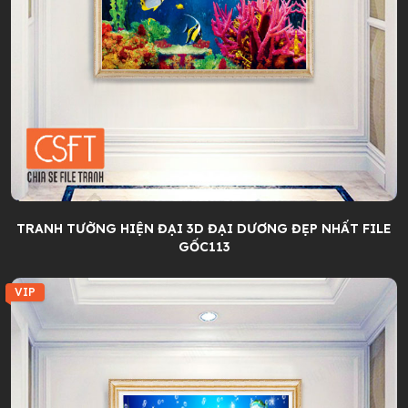
TRANH TƯỜNG HIỆN ĐẠI 3D ĐẠI DƯƠNG ĐẸP NHẤT FILE
GỐC113
VIP