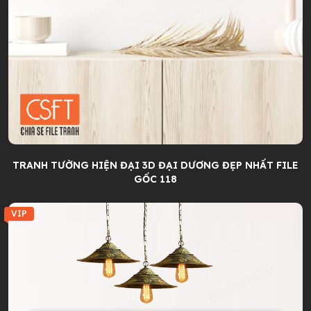
TRANH TƯỜNG HIỆN ĐẠI 3D ĐẠI DƯƠNG ĐẸP NHẤT FILE
GỐC 118
VIP