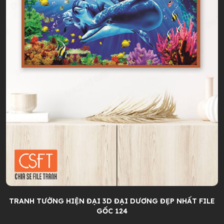
TRANH TƯỜNG HIỆN ĐẠI 3D ĐẠI DƯƠNG ĐẸP NHẤT FILE
GỐC 124