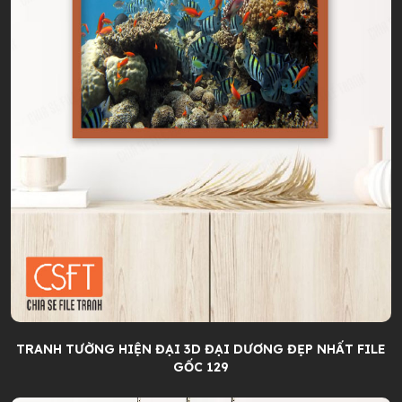
TRANH TƯỜNG HIỆN ĐẠI 3D ĐẠI DƯƠNG ĐẸP NHẤT FILE
GỐC 129