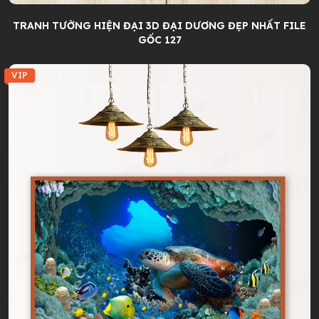
TRANH TƯỜNG HIỆN ĐẠI 3D ĐẠI DƯƠNG ĐẸP NHẤT FILE
GỐC 127
VIP