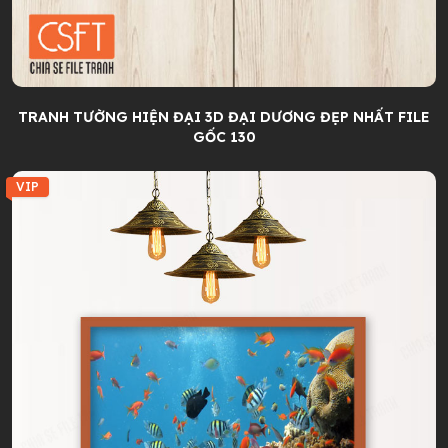
TRANH TƯỜNG HIỆN ĐẠI 3D ĐẠI DƯƠNG ĐẸP NHẤT FILE
GỐC 130
VIP