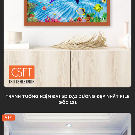
TRANH TƯỜNG HIỆN ĐẠI 3D ĐẠI DƯƠNG ĐẸP NHẤT FILE
GỐC 121
VIP