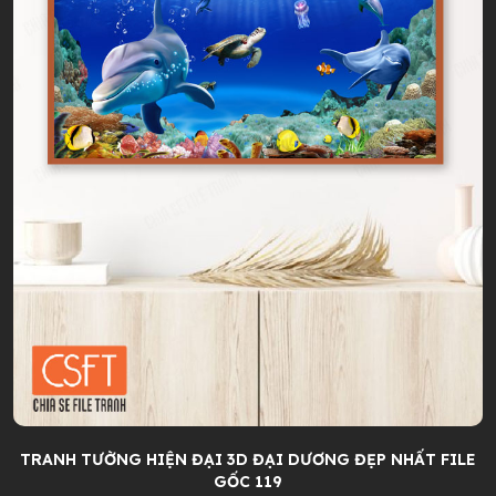
TRANH TƯỜNG HIỆN ĐẠI 3D ĐẠI DƯƠNG ĐẸP NHẤT FILE
GỐC 119