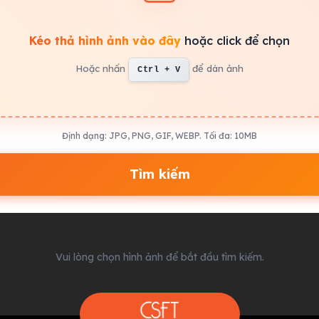
ển
Kéo thả hình ảnh vào đây
hoặc click để chọn
Hoặc nhấn
để dán ảnh
Ctrl + V
Định dạng: JPG, PNG, GIF, WEBP. Tối đa: 10MB
Tìm kiếm
Vui lòng chọn hình ảnh để bắt đầu tìm kiếm.