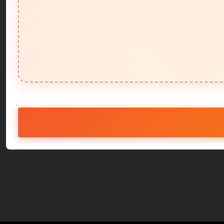
Tàu Thuyền
Bãi Bi
3D Hoa Thiết Kế
Spa Làm Đẹp
3D Hoạt Hình