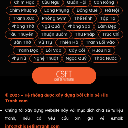
Chim Hạc
Cửu Ngư
Quần Hội
Con Rồng
Chim Phượng
Long Phụng
Đồng Quê
Hà Nội
Tranh Xưa
Phòng Gym
Thể Hình
Tập Tạ
Phòng Thờ
Ngũ Quả
Phòng Spa
Làm Đẹp
Tàu Thuyền
Thuận Buồm
Thư Pháp
Trúc Chỉ
Bàn Thờ
Vũ Trụ
Thiên Hà
Tranh Lối Vào
Tranh Dọc
Lối Vào
Cây Cối
Hươu Nai
Phụ Nữ
Nghệ Thuật
Ngọc Quý
Thác Nước
© 2023 – Hệ thống được xây dựng bởi Chia Sẻ File
Tranh.com
Chúng tôi xây dựng website này với mục đích chia sẻ tư liệu
tranh, nếu có yêu cầu xin gửi về e.mail:
info@chiasefiletranh.com