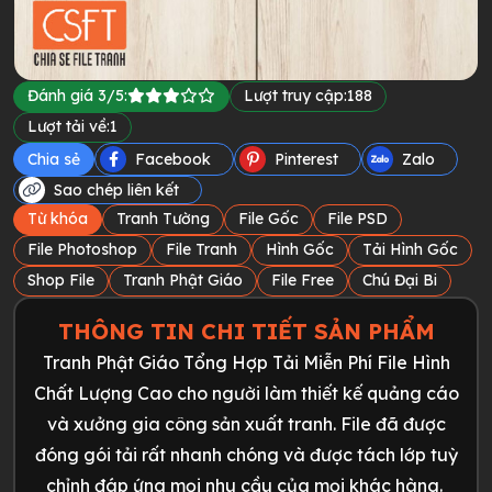
Đánh giá 3/5:
Lượt truy cập:
188
Lượt tải về:
1
Chia sẻ
Facebook
Pinterest
Zalo
Sao chép liên kết
Từ khóa
Tranh Tường
File Gốc
File PSD
File Photoshop
File Tranh
Hình Gốc
Tải Hình Gốc
Shop File
Tranh Phật Giáo
File Free
Chú Đại Bi
THÔNG TIN CHI TIẾT SẢN PHẨM
Tranh Phật Giáo Tổng Hợp Tải Miễn Phí File Hình
Chất Lượng Cao cho người làm thiết kế quảng cáo
và xưởng gia công sản xuất tranh. File đã được
đóng gói tải rất nhanh chóng và được tách lớp tuỳ
chỉnh đáp ứng mọi nhu cầu của mọi khác hàng.