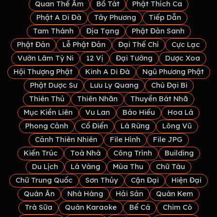
Quan Thế Âm
Bồ Tát
Phật Thích Ca
Phật A Di Đà
Tây Phương
Tiếp Dẫn
Tam Thánh
Địa Tạng
Phật Đản Sanh
Phật Đản
Lễ Phật Đản
Đại Thế Chí
Cực Lạc
Vườn Lâm Tỳ Ni
12 Vị
Đại Tướng
Dược Xoa
Hội Thượng Phật
Kinh A Di Đà
Ngũ Phương Phật
Phật Dược Sư
Lưu Ly Quang
Chú Đại Bi
Thiên Thủ
Thiên Nhãn
Thuyền Bát Nhã
Mục Kiền Liên
Vu Lan
Báo Hiếu
Hoa Lá
Phong Cảnh
Cổ Điển
Lá Rừng
Lông Vũ
Cảnh Thiên Nhiên
File Hình
File JPG
Kiến Trúc
Toà Nhà
Công Trình
Building
Du Lịch
Lá Vàng
Mùa Thu
Chữ Tàu
Chữ Trung Quốc
Sơn Thủy
Cận Đại
Hiện Đại
Quán Ăn
Nhà Hàng
Hải Sản
Quán Kem
Trà Sữa
Quán Karaoke
Bể Cá
Chim Cò