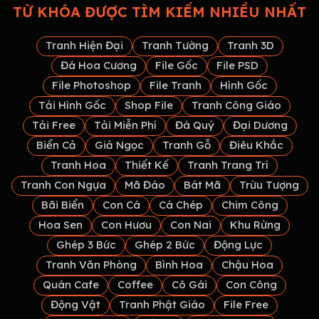
TỪ KHÓA ĐƯỢC TÌM KIẾM NHIỀU NHẤT
Tranh Hiện Đại
Tranh Tường
Tranh 3D
Đá Hoa Cương
File Gốc
File PSD
File Photoshop
File Tranh
Hình Gốc
Tải Hình Gốc
Shop File
Tranh Công Giáo
Tải Free
Tải Miễn Phí
Đá Quý
Đại Dương
Biển Cả
Giả Ngọc
Tranh Gỗ
Điêu Khắc
Tranh Hoa
Thiết Kế
Tranh Trang Trí
Tranh Con Ngựa
Mã Đáo
Bát Mã
Trừu Tượng
Bãi Biển
Con Cá
Cá Chép
Chim Công
Hoa Sen
Con Hươu
Con Nai
Khu Rừng
Ghép 3 Bức
Ghép 2 Bức
Động Lực
Tranh Văn Phòng
Bình Hoa
Chậu Hoa
Quán Cafe
Coffee
Cô Gái
Con Công
Động Vật
Tranh Phật Giáo
File Free