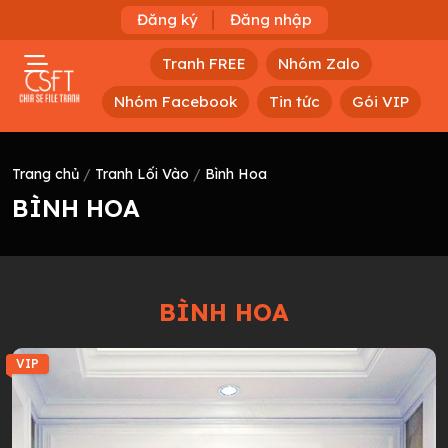
Đăng ký
Đăng nhập
Tranh FREE
Nhóm Zalo
Nhóm Facebook
Tin tức
Gói VIP
Trang chủ
/
Tranh Lối Vào
/
Bình Hoa
BÌNH HOA
BÌNH HOA
VIP