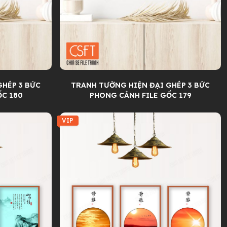
GHÉP 3 BỨC
TRANH TƯỜNG HIỆN ĐẠI GHÉP 3 BỨC
ỐC 180
PHONG CẢNH FILE GỐC 179
VIP