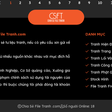
1
2
3
4
5
6
7
8
9
10
File Tranh.com
DANH MỤC
ẻ tư liệu tranh, nếu có yêu cầu xin gửi về
Tranh Hiện Đ
Tranh Trang 
 từ nhiều nguồn khác nhau với mục đích hỗ
Tranh Lối V
Tranh Công 
anh Nghiệp, Cơ Sở quảng cáo, Xưởng gia
Tranh Phật 
i phạm chính sách sử dụng tài nguyên của
Stock Hình
ào thì buộc chúng tôi phải đóng tài khoản
File Tranh Fr
Chia Sẻ File Tranh .com
Số người Online: 18