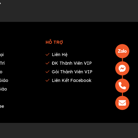
HỖ TRỢ
ại
Liên Hệ
Trí
ĐK Thành Viên VIP
ào
Gói Thành Viên VIP
Giáo
Liên Kết Facebook
Giáo
ee