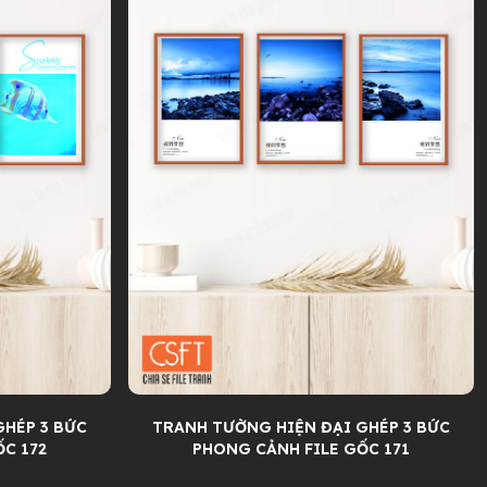
GHÉP 3 BỨC
TRANH TƯỜNG HIỆN ĐẠI GHÉP 3 BỨC
C 172
PHONG CẢNH FILE GỐC 171