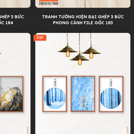
GHÉP 3 BỨC
TRANH TƯỜNG HIỆN ĐẠI GHÉP 3 BỨC
ỐC 184
PHONG CẢNH FILE GỐC 183
VIP