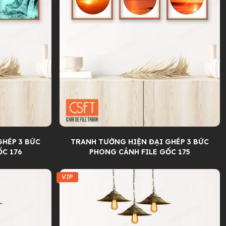
GHÉP 3 BỨC
TRANH TƯỜNG HIỆN ĐẠI GHÉP 3 BỨC
C 176
PHONG CẢNH FILE GỐC 175
VIP