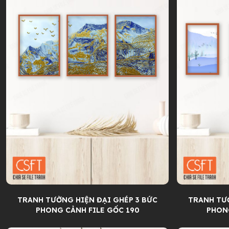
Tàu Thuyền
Bãi Bi
3D Hoa Thiết Kế
Spa Làm Đẹp
3D Hoạt Hình
TRANH TƯỜNG HIỆN ĐẠI GHÉP 3 BỨC
TRANH TƯỜ
PHONG CẢNH FILE GỐC 190
PHONG