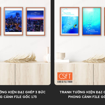
NG HIỆN ĐẠI GHÉP 3 BỨC
TRANH TƯỜNG HIỆN ĐẠI 
G CẢNH FILE GỐC 173
PHONG CẢNH FILE GỐ