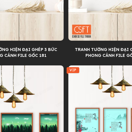
NG HIỆN ĐẠI GHÉP 3 BỨC
TRANH TƯỜNG HIỆN ĐẠI 
G CẢNH FILE GỐC 181
PHONG CẢNH FILE G
VIP