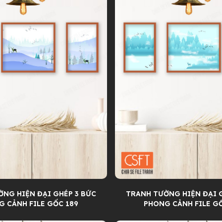
ển
NG HIỆN ĐẠI GHÉP 3 BỨC
TRANH TƯỜNG HIỆN ĐẠI 
 CẢNH FILE GỐC 189
PHONG CẢNH FILE G